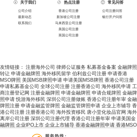
关于我们
热点注册
常见问答



公司介绍
香港公司注册
公司注册问答
最新动态
新加坡公司注册
银行开户问答
联系我们
马来西亚公司注册
美国公司注册
英国公司注册
友情链接：
注册海外公司
律师公证服务
私募基金备案
金融牌照
转让
申请金融牌照
海外移民留学
伯利兹公司注册
申请香港
MSO牌照
美国MSB牌照申请
申请美国MSB牌照
香港公司注册
申请私募基金公司
全球公司注册
注册香港公司
海外移民申请
工
商注册登记网
注册金融牌照
申请金融牌照
申请合规牌照
金融牌
照申请
悦游海外移民
深圳公司注册做账
香港公司注册年审
金融
牌照注册
申请金融监管牌照
金融监管牌照申请
企业上市辅导
香
港公司注册
注册香港公司
海外投资移民
唐小堂化妆品官网
海外
离岸公司注册
深圳公司注册代理
香港公司注册年审
申请美国金
融牌照
企业IPO上市
企业上市辅导
香港金融牌照申请
香港MSO
牌照详细介绍