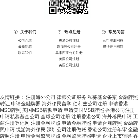
关于我们
热点注册
常见问答



公司介绍
香港公司注册
公司注册问答
最新动态
新加坡公司注册
银行开户问答
联系我们
马来西亚公司注册
美国公司注册
英国公司注册
友情链接：
注册海外公司
律师公证服务
私募基金备案
金融牌照
转让
申请金融牌照
海外移民留学
伯利兹公司注册
申请香港
MSO牌照
美国MSB牌照申请
申请美国MSB牌照
香港公司注册
申请私募基金公司
全球公司注册
注册香港公司
海外移民申请
工
商注册登记网
注册金融牌照
申请金融牌照
申请合规牌照
金融牌
照申请
悦游海外移民
深圳公司注册做账
香港公司注册年审
金融
牌照注册
申请金融监管牌照
金融监管牌照申请
企业上市辅导
香